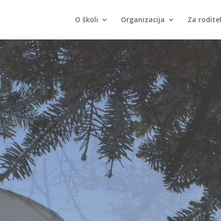
O školi
Organizacija
Za roditel