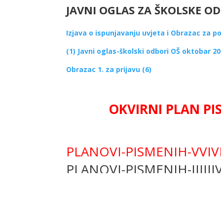
JAVNI OGLAS ZA ŠKOLSKE O
Izjava o ispunjavanju uvjeta i Obrazac za p
(1)
Javni oglas-školski odbori OŠ oktobar 20
Obrazac 1. za prijavu (6)
OKVIRNI PLAN PI
PLANOVI-PISMENIH-VVIVIIV
PLANOVI-PISMENIH-IIIIII
POZIV ZA UPIS DJECE ZA ŠK: 2025/2026:
2