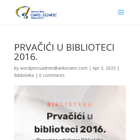
tps://atakoyescortum.com/
bursa escort
matadorbet
matadorbet
casib
PRVAČIĆI U BIBLIOTECI
2016.
by
wordpressadmin@ankorainc.com
|
Apr 3, 2023
|
Biblioteka
|
0 comments
BIBLIOTEKA
Prvačići u
biblioteci 2016.