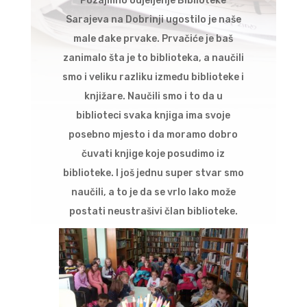
Pozajmno odjeljenje Biblioteke
Sarajeva na Dobrinji ugostilo je naše
male đake prvake. Prvačiće je baš
zanimalo šta je to biblioteka, a naučili
smo i veliku razliku između biblioteke i
knjižare. Naučili smo i to da u
biblioteci svaka knjiga ima svoje
posebno mjesto i da moramo dobro
čuvati knjige koje posudimo iz
biblioteke. I još jednu super stvar smo
naučili, a to je da se vrlo lako može
postati neustrašivi član biblioteke.